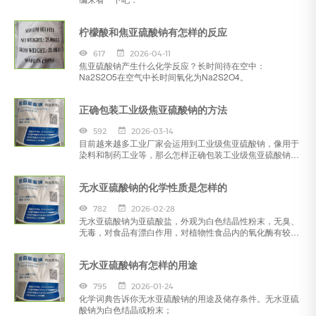
柠檬酸和焦亚硫酸钠有怎样的反应
617
2026-04-11
焦亚硫酸钠产生什么化学反应？长时间待在空中：
Na2S2O5在空气中长时间氧化为Na2S2O4。
正确包装工业级焦亚硫酸钠的方法
592
2026-03-14
目前越来越多工业厂家会运用到工业级焦亚硫酸钠，像用于
染料和制药工业等，那么怎样正确包装工业级焦亚硫酸钠
呢?下面工业级焦亚硫酸钠厂家就来介绍一下。
无水亚硫酸钠的化学性质是怎样的
782
2026-02-28
无水亚硫酸钠为亚硫酸盐，外观为白色结晶性粉末，无臭、
无毒，对食品有漂白作用，对植物性食品内的氧化酶有较强
的抑制作用，
无水亚硫酸钠有怎样的用途
795
2026-01-24
化学词典告诉你无水亚硫酸钠的用途及储存条件。无水亚硫
酸钠为白色结晶或粉末；