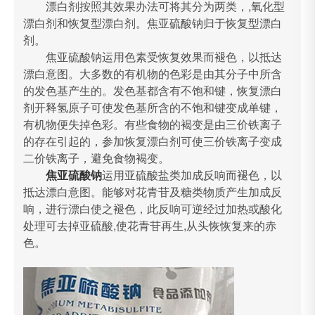
漂白剂按照其效果办法可将其分为两类，,氧化型
漂白剂和恢复型漂白剂。焦亚硫酸钠归于恢复型漂白
剂。
焦亚硫酸钠运用色素受恢复效果而褪色，以抵达
漂白意图。大多数的有机物的色彩是由其分子中所含
的发色基产生的。发色基都含有不饱和键，恢复漂白
剂开释氢原子可使发色基所含的不饱和键变成单键，
有机物便失掉色彩。有些食物的褐变是由三价铁离子
的存在引起的，参加恢复漂白剂可使三价铁离子变成
二价铁离子，避免食物褐变。
焦亚硫酸钠
运用亚硫酸盐类加成反响而褪色，以
抵达漂白意图。能够对花青苷及糖类物质产生加成反
响，进行漂白使之褪色，此反响可逆经过加热或酸化
处理可去掉亚硫酸,使花青苷再生,从头恢恢复来的赤
色。