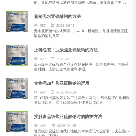
的。亚硫酸盐可以通过加热或酸化去除，使花青素再生，恢
复其原来的红色。
鉴别无水亚硫酸钠的方法
357
2026-06-13
无水亚硫酸钠的水溶液（1→10）显碱性，并且溶液显亚硫
酸盐的鉴别反应。
正确包装工业级焦亚硫酸钠的方法
427
2026-05-16
工业级焦亚硫酸钠产品应存储在阴凉干燥的仓库中。包装是
密封的，应防止空气氧化和潮湿。
食物添加剂焦亚硫酸钠的运用
457
2026-05-09
漂白剂按照其效果办法可将其分为两类，,氧化型漂白剂和恢
复型漂白剂。焦亚硫酸钠归于恢复型漂白剂。
接触食品级焦亚硫酸钠时的防护方法
499
2026-04-25
食品级焦亚硫酸钠我们接触的时候应该怎么防护，现在跟小
编来看一下吧：