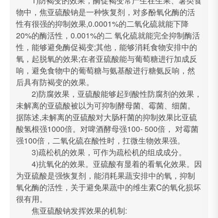
1)防褐变的效果，酶促褐变常产生在生果、薯类食
物中，焦亚硫酸钠是一种恢复剂，对多酚氧化酶的活
性有很强的抑制效果,0.0001%的二氧化硫就能下降
20%的酶活性，0.001%的二 氧化硫就能完全抑制酶活
性，能够避免酶促褐变;其他，能够消耗食物安排中的
氧，起脱氧的效果;在者亚硫酸能与葡萄糖进行加成反
响，避免食物中的葡萄糖与氨基酸进行糖氨反响，然
后具有防褐变的效果。
2)防腐效果，亚硫酸能够起到酸性防腐剂的效果，
未解离的亚硫酸被以为可抑制酵母菌、霉菌、细菌。
据陈述,未解离的亚硫酸对大肠杆菌的抑制效果比亚硫
酸氢根强1000倍。对啤酒酵母强100- 500倍， 对霉菌
强100倍，二氧化硫在酸性时，扛微生物效果强。
3)疏松机的效果，可作为疏松机的组成成分。
4)抗氧化的效果。亚硫酸有显着的看氧化效果。因
为亚硫酸是强恢复剂，能消耗果蔬安排中的氧，抑制
氧化酶的活性，关于避免果蔬中的维生素C的氧化损坏
很有用。
焦亚硫酸钠发挥效果的机制: